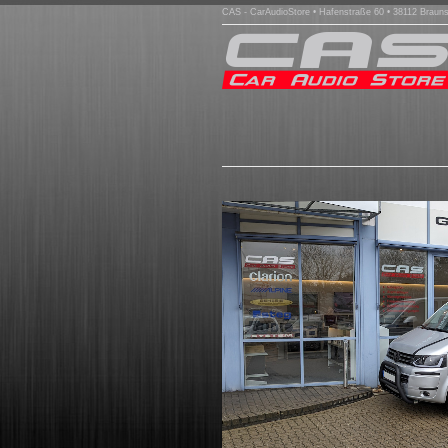
CAS - CarAudioStore • Hafenstraße 60 • 38112 Braun