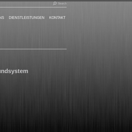
Search:
Search
NS
DIENSTLEISTUNGEN
KONTAKT
undsystem