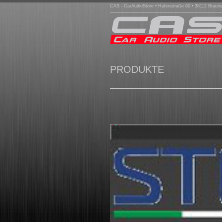
CAS - CarAudioStore • Hafenstraße 60 • 38112 Braun
PRODUKTE